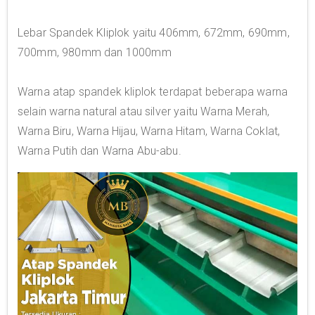
Lebar Spandek Kliplok yaitu 406mm, 672mm, 690mm,
700mm, 980mm dan 1000mm
Warna atap spandek kliplok terdapat beberapa warna
selain warna natural atau silver yaitu Warna Merah,
Warna Biru, Warna Hijau, Warna Hitam, Warna Coklat,
Warna Putih dan Warna Abu-abu.