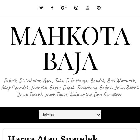
MAHKOTA
BAJA
Pabrik, Distributor, Agen, Toko, Info Harga, Bondek, Besi Wiremesh,
Atap Spandek, Jakarta, Bogor, Depok, Tangerang, Bekasi, Jawa Barat,
Jawa Tengah, Jawa Timur, Kalimantan Dan Sumatera
Harga Atap Spandek