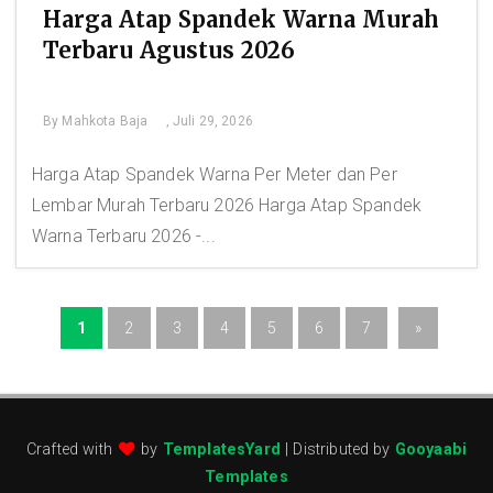
Harga Atap Spandek Warna Murah
Terbaru Agustus 2026
By
Mahkota Baja
, Juli 29, 2026
Harga Atap Spandek Warna Per Meter dan Per
Lembar Murah Terbaru 2026 Harga Atap Spandek
Warna Terbaru 2026 -...
1
2
3
4
5
6
7
»
Crafted with
by
TemplatesYard
| Distributed by
Gooyaabi
Templates