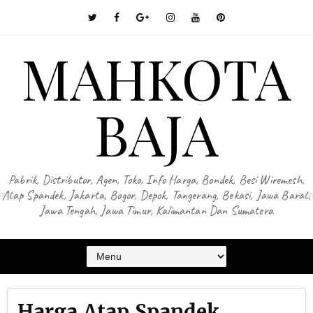
MAHKOTA
BAJA
Pabrik, Distributor, Agen, Toko, Info Harga, Bondek, Besi Wiremesh,
Atap Spandek, Jakarta, Bogor, Depok, Tangerang, Bekasi, Jawa Barat,
Jawa Tengah, Jawa Timur, Kalimantan Dan Sumatera
Harga Atap Spandek