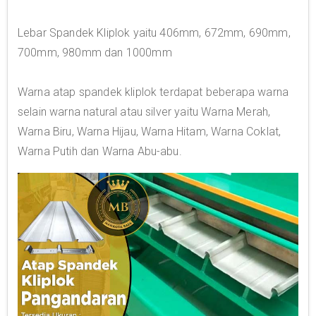
Lebar Spandek Kliplok yaitu 406mm, 672mm, 690mm,
700mm, 980mm dan 1000mm
Warna atap spandek kliplok terdapat beberapa warna
selain warna natural atau silver yaitu Warna Merah,
Warna Biru, Warna Hijau, Warna Hitam, Warna Coklat,
Warna Putih dan Warna Abu-abu.