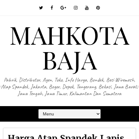
MAHKOTA
BAJA
Pabrik, Distributor, Agen, Toko, Info Harga, Bondek, Besi Wiremesh,
Atap Spandek, Jakarta, Bogor, Depok, Tangerang, Bekasi, Jawa Barat,
Jawa Tengah, Jawa Timur, Kalimantan Dan Sumatera
Harga Atap Spandek Lapis