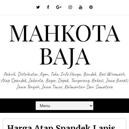
MAHKOTA
BAJA
Pabrik, Distributor, Agen, Toko, Info Harga, Bondek, Besi Wiremesh,
Atap Spandek, Jakarta, Bogor, Depok, Tangerang, Bekasi, Jawa Barat,
Jawa Tengah, Jawa Timur, Kalimantan Dan Sumatera
Harga Atap Spandek Lapis