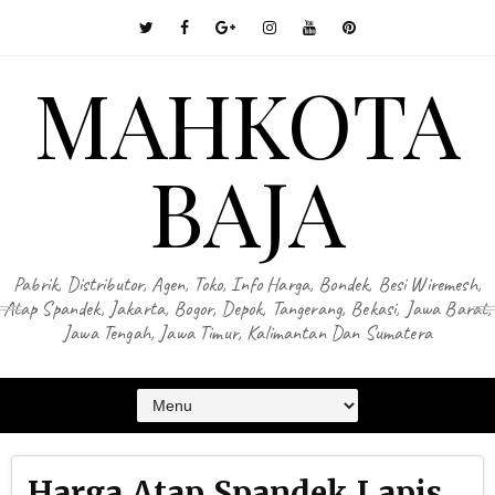
MAHKOTA
BAJA
Pabrik, Distributor, Agen, Toko, Info Harga, Bondek, Besi Wiremesh,
Atap Spandek, Jakarta, Bogor, Depok, Tangerang, Bekasi, Jawa Barat,
Jawa Tengah, Jawa Timur, Kalimantan Dan Sumatera
Harga Atap Spandek Lapis