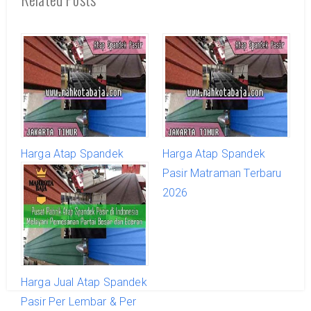
Harga Atap Spandek
Harga Atap Spandek
Pasir Ciracas Terbaru
Pasir Matraman Terbaru
2026
2026
Harga Jual Atap Spandek
Pasir Per Lembar & Per