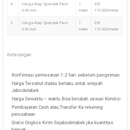
4
Harga Atap Spandek Pasir
1
IDR
0.45 mm
meter
110.000/meter
5
Harga Atap Spandek Pasir
1
IDR
0.50 mm
meter
115.000/meter
Keterangan :
Konfirmasi pemesanan 1-2 hari sebelum pengiriman
Harga Tersebut diatas berlaku untuk wilayah
Jabodetabek
Harga Sewaktu – waktu Bisa berubah sesuai Kondisi
Pembayaran Cash atau Transfer Ke rekening
perusahaan
Gratis Ongkos Kirim Sejabodetabek jika kuantitas
banyak