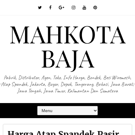
MAHKOTA
BAJA
Pabrik, Distributor, Agen, Toko, Info Harga, Bondek, Besi Wiremesh,
Atap Spandek, Jakarta, Bogor, Depok, Tangerang, Bekasi, Jawa Barat,
Jawa Tengah, Jawa Timur, Kalimantan Dan Sumatera
Harga Atap Spandek Pasir