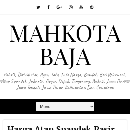
MAHKOTA
BAJA
Pabrik, Distributor, Agen, Toko, Info Harga, Bondek, Besi Wiremesh,
Atap Spandek, Jakarta, Bogor, Depok, Tangerang, Bekasi, Jawa Barat,
Jawa Tengah, Jawa Timur, Kalimantan Dan Sumatera
Harga Atap Spandek Pasir