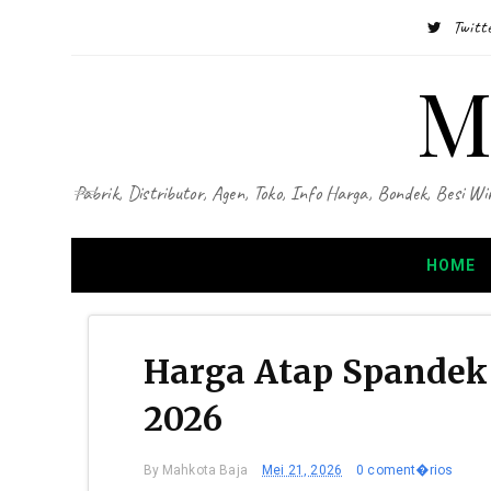
Twitt
M
Pabrik, Distributor, Agen, Toko, Info Harga, Bondek, Besi
HOME
Harga Atap Spandek 
2026
By
Mahkota Baja
Mei 21, 2026
0 coment�rios