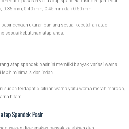
 beredar dipasaran yaitu atap spandek pasir dengan lebar 1
mm, 0.35 mm, 0.40 mm, 0.45 mm dan 0.50 mm.
pasir dengan ukuran panjang sesuai kebutuhan atap
e sesuai kebutuhan atap anda.
rang atap spandek pasir ini memiliki banyak variasi warna
lebih minimalis dan indah.
ini sudah terdapat 5 pilihan warna yaitu warna merah maroon,
arna hitam.
atap Spandek Pasir
enggunakan dikarenakan banyak kelebihan dan