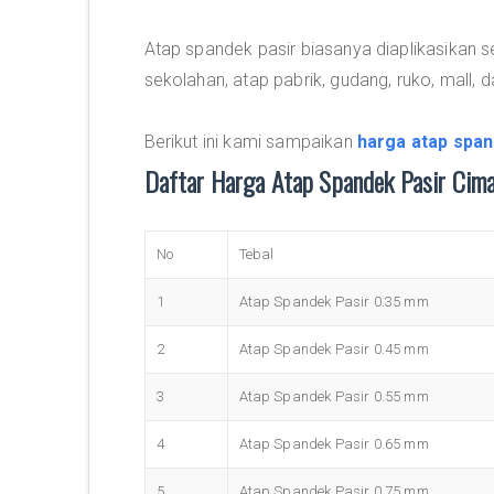
Atap spandek pasir biasanya diaplikasikan s
sekolahan, atap pabrik, gudang, ruko, mall, da
Berikut ini kami sampaikan
harga atap span
Daftar Harga Atap Spandek Pasir Cim
No
Tebal
1
Atap Spandek Pasir 0.35 mm
2
Atap Spandek Pasir 0.45 mm
3
Atap Spandek Pasir 0.55 mm
4
Atap Spandek Pasir 0.65 mm
5
Atap Spandek Pasir 0.75 mm