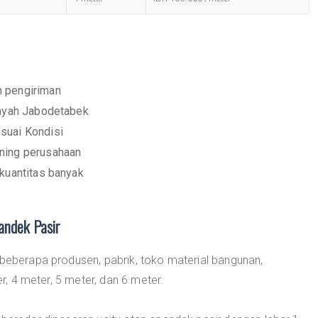
m pengiriman
layah Jabodetabek
suai Kondisi
ening perusahaan
 kuantitas banyak
andek Pasir
 beberapa produsen, pabrik, toko material bangunan,
er, 4 meter, 5 meter, dan 6 meter.