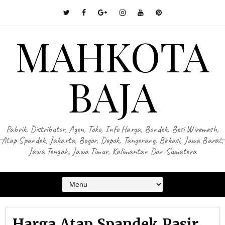
MAHKOTA
BAJA
Pabrik, Distributor, Agen, Toko, Info Harga, Bondek, Besi Wiremesh,
Atap Spandek, Jakarta, Bogor, Depok, Tangerang, Bekasi, Jawa Barat,
Jawa Tengah, Jawa Timur, Kalimantan Dan Sumatera
Harga Atap Spandek Pasir