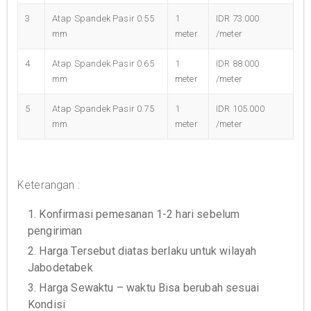
3
Atap Spandek Pasir 0.55
1
IDR 73.000
mm
meter
/meter
4
Atap Spandek Pasir 0.65
1
IDR 88.000
mm
meter
/meter
5
Atap Spandek Pasir 0.75
1
IDR 105.000
mm
meter
/meter
Keterangan :
1. Konfirmasi pemesanan 1-2 hari sebelum
pengiriman
2. Harga Tersebut diatas berlaku untuk wilayah
Jabodetabek
3. Harga Sewaktu – waktu Bisa berubah sesuai
Kondisi