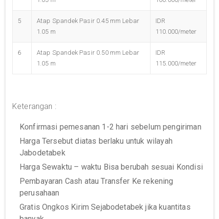
5
Atap Spandek Pasir 0.45 mm Lebar
IDR
1.05 m
110.000/meter
6
Atap Spandek Pasir 0.50 mm Lebar
IDR
1.05 m
115.000/meter
Keterangan :
Konfirmasi pemesanan 1-2 hari sebelum pengiriman
Harga Tersebut diatas berlaku untuk wilayah
Jabodetabek
Harga Sewaktu – waktu Bisa berubah sesuai Kondisi
Pembayaran Cash atau Transfer Ke rekening
perusahaan
Gratis Ongkos Kirim Sejabodetabek jika kuantitas
banyak