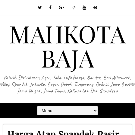
MAHKOTA
BAJA
Pabrik, Distributor, Agen, Toko, Info Harga, Bondek, Besi Wiremesh,
Atap Spandek, Jakarta, Bogor, Depok, Tangerang, Bekasi, Jawa Barat,
Jawa Tengah, Jawa Timur, Kalimantan Dan Sumatera
Harga Atap Spandek Pasir