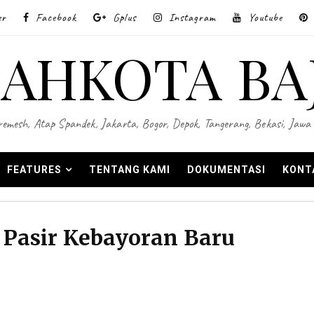
er
Facebook
Gplus
Instagram
Youtube
AHKOTA BA
 Wiremesh, Atap Spandek, Jakarta, Bogor, Depok, Tangerang, Bekasi, Ja
FEATURES
TENTANG KAMI
DOKUMENTASI
KONT
 Pasir Kebayoran Baru