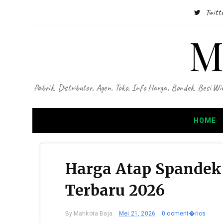
Twitt
M
Pabrik, Distributor, Agen, Toko, Info Harga, Bondek, Besi
HOME
Harga Atap Spandek
Terbaru 2026
By
Mahkota Baja
Mei 21, 2026
0 coment�rios