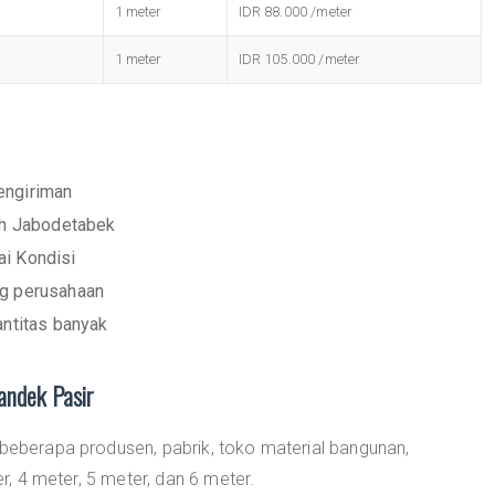
1 meter
IDR 88.000 /meter
1 meter
IDR 105.000 /meter
engiriman
ah Jabodetabek
i Kondisi
ng perusahaan
antitas banyak
andek Pasir
 beberapa produsen, pabrik, toko material bangunan,
er, 4 meter, 5 meter, dan 6 meter.