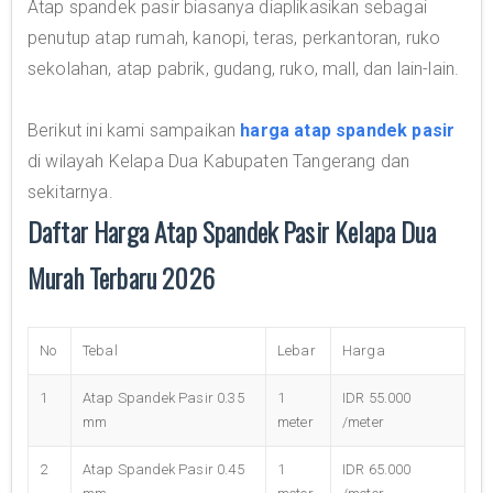
Atap spandek pasir biasanya diaplikasikan sebagai
penutup atap rumah, kanopi, teras, perkantoran, ruko
sekolahan, atap pabrik, gudang, ruko, mall, dan lain-lain.
Berikut ini kami sampaikan
harga atap spandek pasir
di wilayah Kelapa Dua Kabupaten Tangerang dan
sekitarnya.
Daftar Harga Atap Spandek Pasir Kelapa Dua
Murah Terbaru 2026
No
Tebal
Lebar
Harga
1
Atap Spandek Pasir 0.35
1
IDR 55.000
mm
meter
/meter
2
Atap Spandek Pasir 0.45
1
IDR 65.000