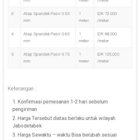
mm
meter
/meter
3
Atap Spandek Pasir 0.55
1
IDR 73.000
mm
meter
/meter
4
Atap Spandek Pasir 0.65
1
IDR 88.000
mm
meter
/meter
5
Atap Spandek Pasir 0.75
1
IDR 105.000
mm
meter
/meter
Keterangan :
1. Konfirmasi pemesanan 1-2 hari sebelum
pengiriman
2. Harga Tersebut diatas berlaku untuk wilayah
Jabodetabek
3. Harga Sewaktu – waktu Bisa berubah sesuai