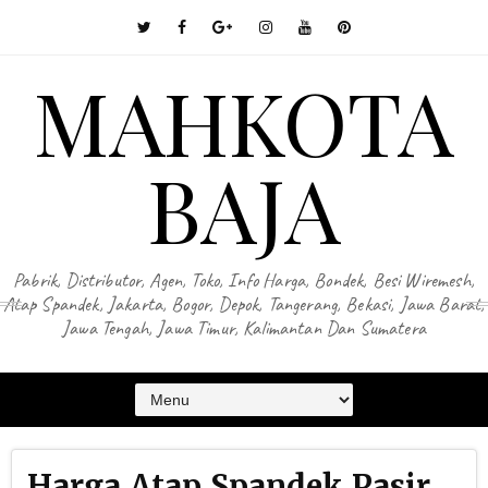
MAHKOTA
BAJA
Pabrik, Distributor, Agen, Toko, Info Harga, Bondek, Besi Wiremesh,
Atap Spandek, Jakarta, Bogor, Depok, Tangerang, Bekasi, Jawa Barat,
Jawa Tengah, Jawa Timur, Kalimantan Dan Sumatera
Harga Atap Spandek Pasir