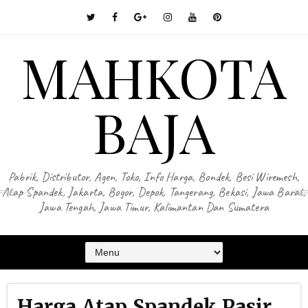
MAHKOTA
BAJA
Pabrik, Distributor, Agen, Toko, Info Harga, Bondek, Besi Wiremesh,
Atap Spandek, Jakarta, Bogor, Depok, Tangerang, Bekasi, Jawa Barat,
Jawa Tengah, Jawa Timur, Kalimantan Dan Sumatera
Harga Atap Spandek Pasir