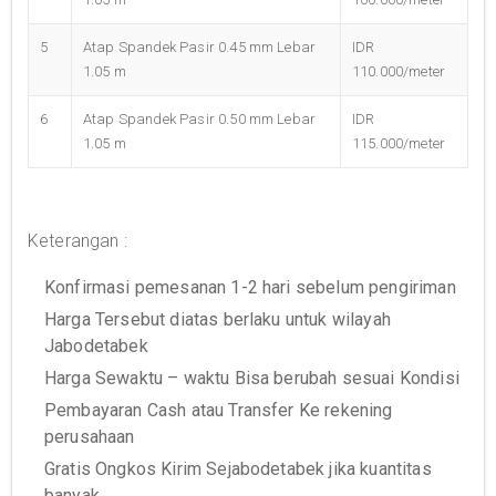
5
Atap Spandek Pasir 0.45 mm Lebar
IDR
1.05 m
110.000/meter
6
Atap Spandek Pasir 0.50 mm Lebar
IDR
1.05 m
115.000/meter
Keterangan :
Konfirmasi pemesanan 1-2 hari sebelum pengiriman
Harga Tersebut diatas berlaku untuk wilayah
Jabodetabek
Harga Sewaktu – waktu Bisa berubah sesuai Kondisi
Pembayaran Cash atau Transfer Ke rekening
perusahaan
Gratis Ongkos Kirim Sejabodetabek jika kuantitas
banyak