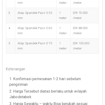
mm
meter
/meter
3
Atap Spandek Pasir 0.55
1
IDR 73.000
mm
meter
/meter
4
Atap Spandek Pasir 0.65
1
IDR 88.000
mm
meter
/meter
5
Atap Spandek Pasir 0.75
1
IDR 105.000
mm
meter
/meter
Keterangan :
1. Konfirmasi pemesanan 1-2 hari sebelum
pengiriman
2. Harga Tersebut diatas berlaku untuk wilayah
Jabodetabek
3. Harga Sewaktu – waktu Bisa berubah sesuai