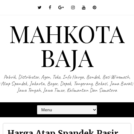
MAHKOTA
BAJA
Pabrik, Distributor, Agen, Toko, Info Harga, Bondek, Besi Wiremesh,
Atap Spandek, Jakarta, Bogor, Depok, Tangerang, Bekasi, Jawa Barat,
Jawa Tengah, Jawa Timur, Kalimantan Dan Sumatera
Harga Atap Spandek Pasir