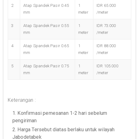
2
Atap Spandek Pasir 0.45
1
IDR 65.000
mm
meter
/meter
3
Atap Spandek Pasir 0.55
1
IDR 73.000
mm
meter
/meter
4
Atap Spandek Pasir 0.65
1
IDR 88.000
mm
meter
/meter
5
Atap Spandek Pasir 0.75
1
IDR 105.000
mm
meter
/meter
Keterangan :
1. Konfirmasi pemesanan 1-2 hari sebelum
pengiriman
2. Harga Tersebut diatas berlaku untuk wilayah
Jabodetabek