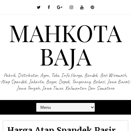
MAHKOTA
BAJA
Pabrik, Distributor, Agen, Toko, Info Harga, Bondek, Besi Wiremesh,
Atap Spandek, Jakarta, Bogor, Depok, Tangerang, Bekasi, Jawa Barat,
Jawa Tengah, Jawa Timur, Kalimantan Dan Sumatera
Harga Atap Spandek Pasir