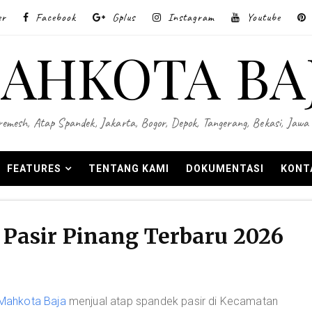
er
Facebook
Gplus
Instagram
Youtube
AHKOTA BA
 Wiremesh, Atap Spandek, Jakarta, Bogor, Depok, Tangerang, Bekasi, Ja
FEATURES
TENTANG KAMI
DOKUMENTASI
KONT
Pasir Pinang Terbaru 2026
Mahkota Baja
menjual atap spandek pasir di Kecamatan