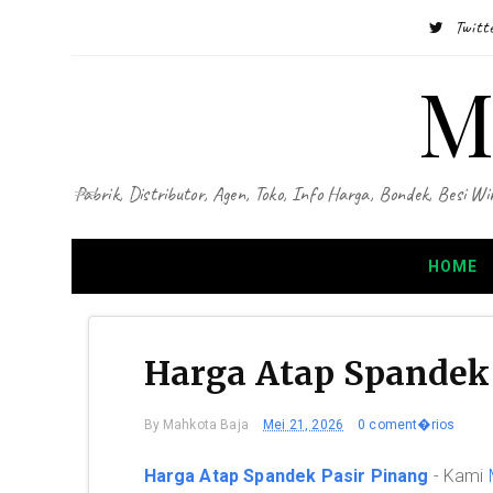
Twitt
M
Pabrik, Distributor, Agen, Toko, Info Harga, Bondek, Besi
HOME
Harga Atap Spandek 
By
Mahkota Baja
Mei 21, 2026
0 coment�rios
Harga Atap Spandek Pasir Pinang
- Kami