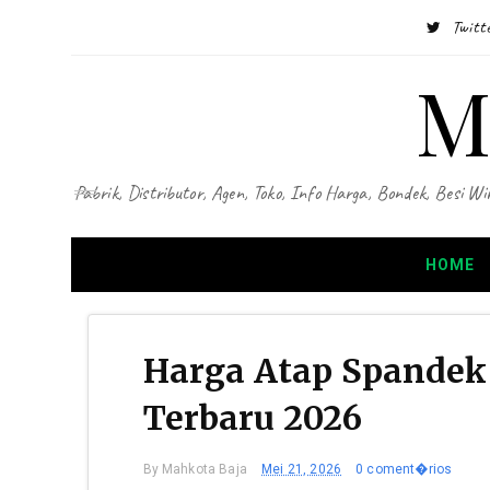
Twitt
M
Pabrik, Distributor, Agen, Toko, Info Harga, Bondek, Besi
HOME
Harga Atap Spandek 
Terbaru 2026
By
Mahkota Baja
Mei 21, 2026
0 coment�rios