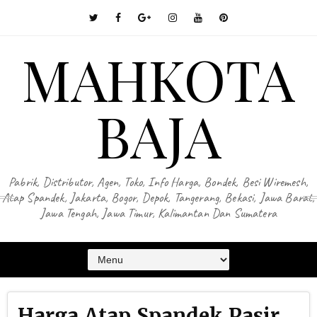
MAHKOTA
BAJA
Pabrik, Distributor, Agen, Toko, Info Harga, Bondek, Besi Wiremesh,
Atap Spandek, Jakarta, Bogor, Depok, Tangerang, Bekasi, Jawa Barat,
Jawa Tengah, Jawa Timur, Kalimantan Dan Sumatera
Harga Atap Spandek Pasir