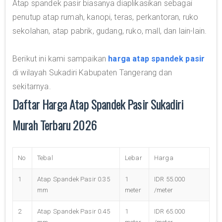
Atap spandek pasir biasanya diaplikasikan sebagai
penutup atap rumah, kanopi, teras, perkantoran, ruko
sekolahan, atap pabrik, gudang, ruko, mall, dan lain-lain.
Berikut ini kami sampaikan
harga atap spandek pasir
di wilayah Sukadiri Kabupaten Tangerang dan
sekitarnya.
Daftar Harga Atap Spandek Pasir Sukadiri
Murah Terbaru 2026
No
Tebal
Lebar
Harga
1
Atap Spandek Pasir 0.35
1
IDR 55.000
mm
meter
/meter
2
Atap Spandek Pasir 0.45
1
IDR 65.000