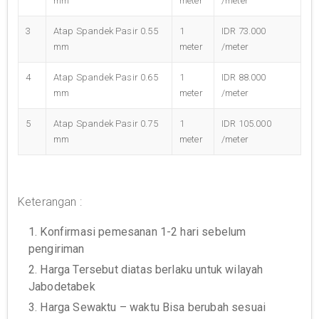
mm
meter
/meter
3
Atap Spandek Pasir 0.55
1
IDR 73.000
mm
meter
/meter
4
Atap Spandek Pasir 0.65
1
IDR 88.000
mm
meter
/meter
5
Atap Spandek Pasir 0.75
1
IDR 105.000
mm
meter
/meter
Keterangan :
1. Konfirmasi pemesanan 1-2 hari sebelum
pengiriman
2. Harga Tersebut diatas berlaku untuk wilayah
Jabodetabek
3. Harga Sewaktu – waktu Bisa berubah sesuai