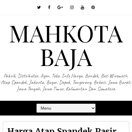
MAHKOTA
BAJA
Pabrik, Distributor, Agen, Toko, Info Harga, Bondek, Besi Wiremesh,
Atap Spandek, Jakarta, Bogor, Depok, Tangerang, Bekasi, Jawa Barat,
Jawa Tengah, Jawa Timur, Kalimantan Dan Sumatera
Harga Atap Spandek Pasir