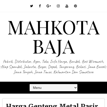
MAHKOTA
BAJA
Pabrik, Distributor, Agen, Toko, Info Harga, Bondek, Besi Wiremesh,
Atap Spandek, Jakarta, Bogor, Depok, Tangerang, Bekasi, Jawa Barat,
Jawa Tengah, Jawa Timur, Kalimantan Dan Sumatera
Harga Genteng Metal Pasir