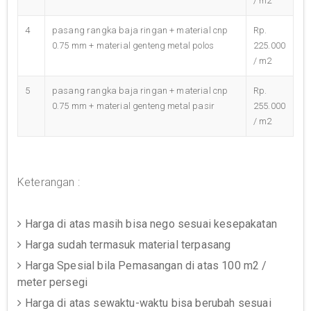
/ m2
4
pasang rangka baja ringan + material cnp
Rp.
0.75 mm + material genteng metal polos
225.000
/ m2
5
pasang rangka baja ringan + material cnp
Rp.
0.75 mm + material genteng metal pasir
255.000
/ m2
Keterangan :
Harga di atas masih bisa nego sesuai kesepakatan
Harga sudah termasuk material terpasang
Harga Spesial bila Pemasangan di atas 100 m2 /
meter persegi
Harga di atas sewaktu-waktu bisa berubah sesuai