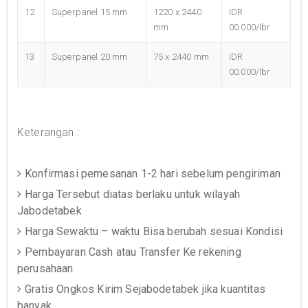
12
Superpanel 15 mm
1220 x 2440
IDR
mm
00.000/lbr
13
Superpanel 20 mm
75 x 2440 mm
IDR
00.000/lbr
Keterangan :
Konfirmasi pemesanan 1-2 hari sebelum pengiriman
Harga Tersebut diatas berlaku untuk wilayah
Jabodetabek
Harga Sewaktu – waktu Bisa berubah sesuai Kondisi
Pembayaran Cash atau Transfer Ke rekening
perusahaan
Gratis Ongkos Kirim Sejabodetabek jika kuantitas
banyak