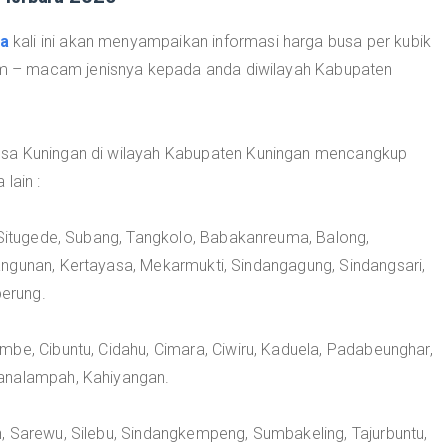
a
kali ini akan menyampaikan informasi harga busa per kubik
 – macam jenisnya kepada anda diwilayah Kabupaten
usa Kuningan di wilayah Kabupaten Kuningan mencangkup
lain :
, Situgede, Subang, Tangkolo, Babakanreuma, Balong,
ngunan, Kertayasa, Mekarmukti, Sindangagung, Sindangsari,
berung.
be, Cibuntu, Cidahu, Cimara, Ciwiru, Kaduela, Padabeunghar,
analampah, Kahiyangan.
, Sarewu, Silebu, Sindangkempeng, Sumbakeling, Tajurbuntu,