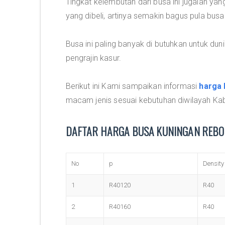
Tingkat kelembutan dari busa ini jugalah y
yang dibeli, artinya semakin bagus pula busa
Busa ini paling banyak di butuhkan untuk dunia
pengrajin kasur.
Berikut ini Kami sampaikan informasi
harga 
macam jenis sesuai kebutuhan diwilayah Ka
DAFTAR HARGA BUSA KUNINGAN REBO
No
p
Density
1
R40120
R40
2
R40160
R40