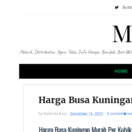
Twitt
M
Pabrik, Distributor, Agen, Toko, Info Harga, Bondek, Besi
HOME
Harga Busa Kuningan
By
Mahkota Baja
Desember 16, 2025
0 coment�rio
Harga Busa Kuningan Murah Per Kubik