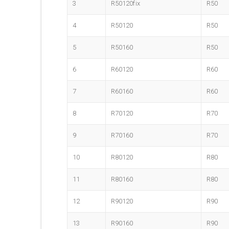
3
R50120fix
R50
4
R50120
R50
5
R50160
R50
6
R60120
R60
7
R60160
R60
8
R70120
R70
9
R70160
R70
10
R80120
R80
11
R80160
R80
12
R90120
R90
13
R90160
R90