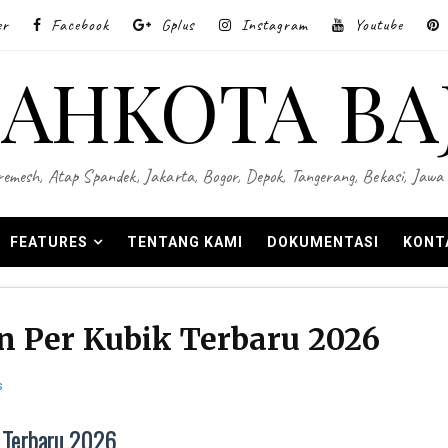
er
Facebook
Gplus
Instagram
Youtube
AHKOTA BA
 Wiremesh, Atap Spandek, Jakarta, Bogor, Depok, Tangerang, Bekasi, Ja
FEATURES
TENTANG KAMI
DOKUMENTASI
KONT
 Per Kubik Terbaru 2026
s
 Terbaru 2026