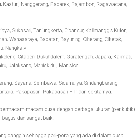
 Kasturi, Nanggerang, Padarek, Pajambon, Ragawacana,
ya, Sukasari, Tanjungkerta, Cipancur, Kalimanggis Kulon,
n, Wanasaraya, Babatan, Bayuning, Ciherang, Ciketak,
i, Nangka.v
ikeleng, Citapen, Dukuhdalem, Garatengah, Japara, Kalimati,
u, Jalaksana, Maniskidul, Manislor.
rang, Sayana, Sembawa, Sidamulya, Sindangbarang,
antara, Pakapasan, Pakapasan Hilir dan sekitarnya.
l bermacam-macam busa dengan berbagai ukuran (per kubik)
g bagus dan sangat baik.
yang canggih sehingga pori-poro yang ada di dalam busa