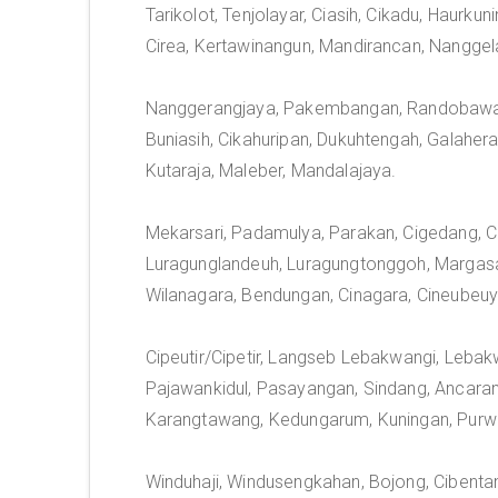
Tarikolot, Tenjolayar, Ciasih, Cikadu, Haurk
Cirea, Kertawinangun, Mandirancan, Nanggel
Nanggerangjaya, Pakembangan, Randobawagir
Buniasih, Cikahuripan, Dukuhtengah, Galaher
Kutaraja, Maleber, Mandalajaya.
Mekarsari, Padamulya, Parakan, Cigedang, C
Luragunglandeuh, Luragungtonggoh, Margasa
Wilanagara, Bendungan, Cinagara, Cineubeu
Cipeutir/Cipetir, Langseb Lebakwangi, Leba
Pajawankidul, Pasayangan, Sindang, Ancaran, 
Karangtawang, Kedungarum, Kuningan, Purw
Winduhaji, Windusengkahan, Bojong, Cibentang