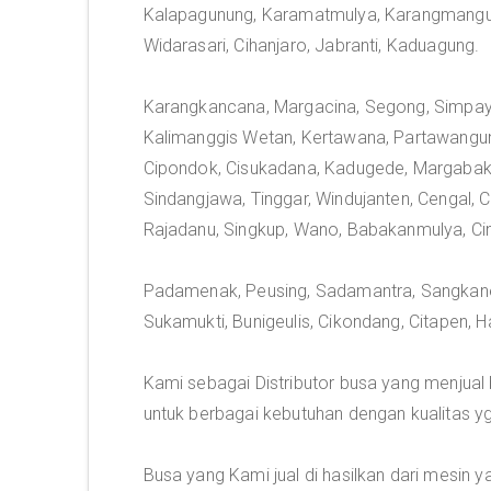
Kalapagunung, Karamatmulya, Karangmangu,
Widarasari, Cihanjaro, Jabranti, Kaduagung.
Karangkancana, Margacina, Segong, Simpayja
Kalimanggis Wetan, Kertawana, Partawanguna
Cipondok, Cisukadana, Kadugede, Margabakt
Sindangjawa, Tinggar, Windujanten, Cengal, C
Rajadanu, Singkup, Wano, Babakanmulya, Cinir
Padamenak, Peusing, Sadamantra, Sangkane
Sukamukti, Bunigeulis, Cikondang, Citapen, H
Kami sebagai Distributor busa yang menjua
untuk berbagai kebutuhan dengan kualitas y
Busa yang Kami jual di hasilkan dari mesin 