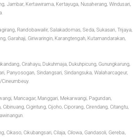
uning, Jambar, Kertawirama, Kertayuga, Nusaherang, Windusari,
a.
ang, Randobawailir, Salakadomas, Seda, Sukasari, Trijaya,
ang, Garahaji, Giriwaringin, Karangtengah, Kutamandarakan,
ikandang, Cirahayu, Dukuhmaja, Dukuhpicung, Gunungkarung,
ri, Panyosogan, Sindangsari, Sindangsuka, Walaharcageur,
y/Cineumbeuy.
kwangi, Mancagar, Manggari, Mekarwangi, Pagundan,
Cibinuang, Cigintung, Cijoho, Ciporang, Cirendang, Citangtu,
awinangun.
, Cikaso, Cikubangsari, Cilaja, Cilowa, Gandasoli, Gereba,