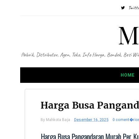
Twitt
M
Pabrik, Distributor, Agen, Toko, Info Harga, Bondek, Besi
HOME
Harga Busa Pangand
By
Mahkota Baja
Desember 16, 2025
0 coment�rio
Harga Busa Pangandaran Murah Per K