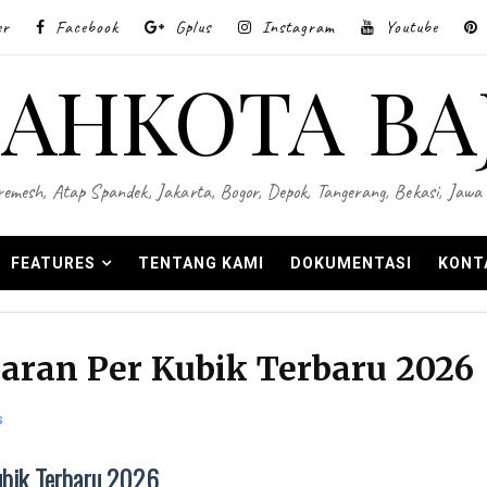
er
Facebook
Gplus
Instagram
Youtube
AHKOTA BA
 Wiremesh, Atap Spandek, Jakarta, Bogor, Depok, Tangerang, Bekasi, Ja
FEATURES
TENTANG KAMI
DOKUMENTASI
KONT
aran Per Kubik Terbaru 2026
s
ubik Terbaru 2026