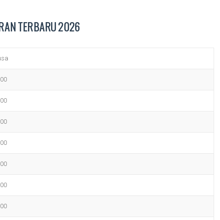
RAN TERBARU 2026
usa
000
000
000
000
000
000
000