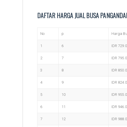
DAFTAR HARGA JUAL BUSA PANGANDA
No
p
Harga B
1
6
IDR 729.
2
7
IDR 795.
3
8
IDR 850.
4
9
IDR 824.
5
10
IDR 955.
6
11
IDR 946.
7
12
IDR 988.