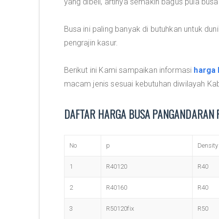
yang dibeli, artinya semakin bagus pula busa
Busa ini paling banyak di butuhkan untuk dunia
pengrajin kasur.
Berikut ini Kami sampaikan informasi
harga 
macam jenis sesuai kebutuhan diwilayah K
DAFTAR HARGA BUSA PANGANDARAN 
No
p
Density
1
R40120
R40
2
R40160
R40
3
R50120fix
R50