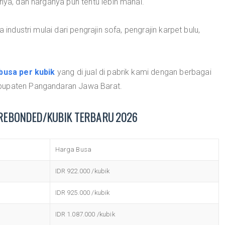
nya, dan harganya pun tentu lebih mahal.
 industri mulai dari pengrajin sofa, pengrajin karpet bulu,
busa per kubik
yang di jual di pabrik kami dengan berbagai
abupaten Pangandaran Jawa Barat.
REBONDED/KUBIK TERBARU 2026
Harga Busa
IDR 922.000 /kubik
IDR 925.000 /kubik
IDR 1.087.000 /kubik