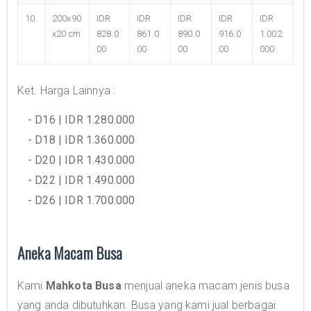
10
200x90
IDR
IDR
IDR
IDR
IDR
x20 cm
828.0
861.0
890.0
916.0
1.002.
00
00
00
00
000
Ket. Harga Lainnya :
- D16 | IDR 1.280.000
- D18 | IDR 1.360.000
- D20 | IDR 1.430.000
- D22 | IDR 1.490.000
- D26 | IDR 1.700.000
Aneka Macam Busa
Kami
Mahkota Busa
menjual aneka macam jenis busa
yang anda dibutuhkan. Busa yang kami jual berbagai