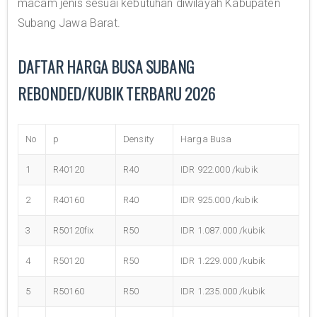
macam jenis sesuai kebutuhan diwilayah Kabupaten
Subang Jawa Barat.
DAFTAR HARGA BUSA SUBANG
REBONDED/KUBIK TERBARU 2026
No
p
Density
Harga Busa
1
R40120
R40
IDR 922.000 /kubik
2
R40160
R40
IDR 925.000 /kubik
3
R50120fix
R50
IDR 1.087.000 /kubik
4
R50120
R50
IDR 1.229.000 /kubik
5
R50160
R50
IDR 1.235.000 /kubik