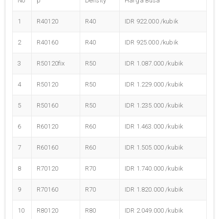
No
p
Density
Harga Busa
1
R40120
R40
IDR 922.000 /kubik
2
R40160
R40
IDR 925.000 /kubik
3
R50120fix
R50
IDR 1.087.000 /kubik
4
R50120
R50
IDR 1.229.000 /kubik
5
R50160
R50
IDR 1.235.000 /kubik
6
R60120
R60
IDR 1.463.000 /kubik
7
R60160
R60
IDR 1.505.000 /kubik
8
R70120
R70
IDR 1.740.000 /kubik
9
R70160
R70
IDR 1.820.000 /kubik
10
R80120
R80
IDR 2.049.000 /kubik