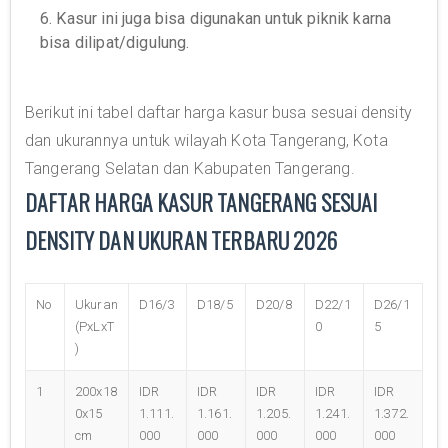
6. Kasur ini juga bisa digunakan untuk piknik karna
bisa dilipat/digulung.
Berikut ini tabel daftar harga kasur busa sesuai density
dan ukurannya untuk wilayah Kota Tangerang, Kota
Tangerang Selatan dan Kabupaten Tangerang.
DAFTAR HARGA KASUR TANGERANG SESUAI
DENSITY DAN UKURAN TERBARU 2026
No
Ukuran
D16/3
D18/5
D20/8
D22/1
D26/1
(PxLxT
0
5
)
1
200x18
IDR
IDR
IDR
IDR
IDR
0x15
1.111.
1.161.
1.205.
1.241.
1.372.
cm
000
000
000
000
000