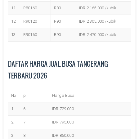
11
R80160
R80
IDR 2.165.000 /kubik
12
R90120
R90
IDR 2.305.000 /kubik
13
R90160
R90
IDR 2.470.000 /kubik
DAFTAR HARGA JUAL BUSA TANGERANG
TERBARU 2026
No
p
Harga Busa
1
6
IDR 729.000
2
7
IDR 795.000
3
8
IDR 850.000