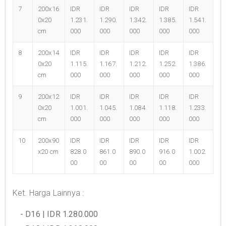
7
200x16
IDR
IDR
IDR
IDR
IDR
0x20
1.231.
1.290.
1.342.
1.385.
1.541.
cm
000
000
000
000
000
8
200x14
IDR
IDR
IDR
IDR
IDR
0x20
1.115.
1.167.
1.212.
1.252.
1.386.
cm
000
000
000
000
000
9
200x12
IDR
IDR
IDR
IDR
IDR
0x20
1.001.
1.045.
1.084.
1.118.
1.233.
cm
000
000
000
000
000
10
200x90
IDR
IDR
IDR
IDR
IDR
x20 cm
828.0
861.0
890.0
916.0
1.002.
00
00
00
00
000
Ket. Harga Lainnya :
- D16 | IDR 1.280.000