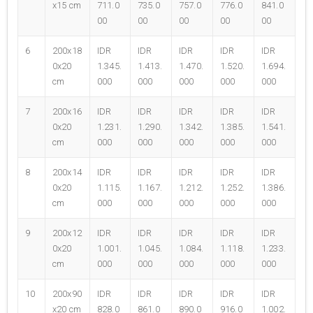
x15 cm
711.0
735.0
757.0
776.0
841.0
00
00
00
00
00
6
200x18
IDR
IDR
IDR
IDR
IDR
0x20
1.345.
1.413.
1.470.
1.520.
1.694.
cm
000
000
000
000
000
7
200x16
IDR
IDR
IDR
IDR
IDR
0x20
1.231.
1.290.
1.342.
1.385.
1.541.
cm
000
000
000
000
000
8
200x14
IDR
IDR
IDR
IDR
IDR
0x20
1.115.
1.167.
1.212.
1.252.
1.386.
cm
000
000
000
000
000
9
200x12
IDR
IDR
IDR
IDR
IDR
0x20
1.001.
1.045.
1.084.
1.118.
1.233.
cm
000
000
000
000
000
10
200x90
IDR
IDR
IDR
IDR
IDR
x20 cm
828.0
861.0
890.0
916.0
1.002.