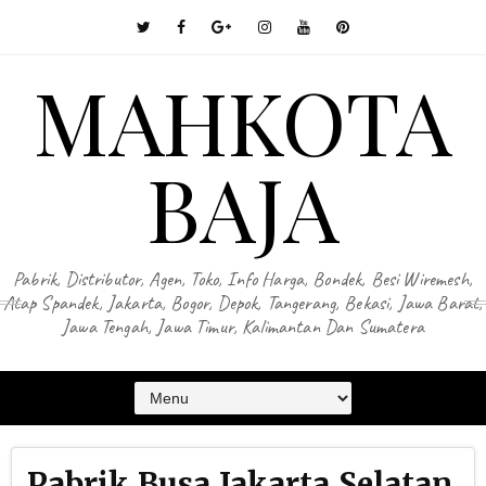
MAHKOTA
BAJA
Pabrik, Distributor, Agen, Toko, Info Harga, Bondek, Besi Wiremesh,
Atap Spandek, Jakarta, Bogor, Depok, Tangerang, Bekasi, Jawa Barat,
Jawa Tengah, Jawa Timur, Kalimantan Dan Sumatera
Pabrik Busa Jakarta Selatan