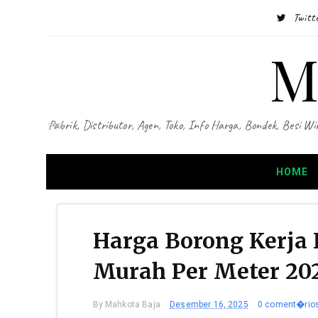
Twitt
M
Pabrik, Distributor, Agen, Toko, Info Harga, Bondek, Besi
HOME
Harga Borong Kerja
Murah Per Meter 20
By
Mahkota Baja
Desember 16, 2025
0 coment�rio