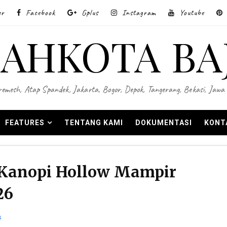
er
Facebook
Gplus
Instagram
Youtube
AHKOTA BA
 Wiremesh, Atap Spandek, Jakarta, Bogor, Depok, Tangerang, Bekasi, Ja
FEATURES
TENTANG KAMI
DOKUMENTASI
KONT
 Kanopi Hollow Mampir
26
s