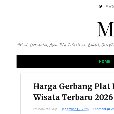
Twitt
M
Pabrik, Distributor, Agen, Toko, Info Harga, Bondek, Besi
HOME
Harga Gerbang Plat 
Wisata Terbaru 2026
By
Mahkota Baja
Desember 16, 2025
0 coment�rio