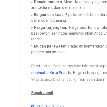
Desain modern
: Memiliki desain yang se
arsitektur modern dan minimalis.
Ringan dan kuat
: Pipa kotak adalah materi
dan mudah dipasang.
Harga terjangkau;
: Harga besi hollow rel
besi beton, sehingga memungkinkan Anda unt
rendah.
Mudah perawatan
: Pagar ini memerlukan 
pengecatan sesekali.
Demikianlah Kami sampaikan informasi sepu
minimalis Kota Wisata
, Bagi anda yang me
Wisata anda bisa langsung memesan dan me
Bapak Jamil
0822 1078 2876