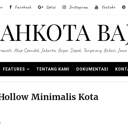
er
Facebook
Gplus
Instagram
Youtube
AHKOTA BA
 Wiremesh, Atap Spandek, Jakarta, Bogor, Depok, Tangerang, Bekasi, Ja
FEATURES
TENTANG KAMI
DOKUMENTASI
KONT
Hollow Minimalis Kota
s