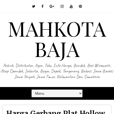
MAHKOTA
BAJA
Pabrik, Distributor, Agen, Toko, Info Harga, Bondek, Besi Wiremesh,
Atap Spandek, Jakarta, Bogor, Depok, Tangerang, Bekasi, Jawa Barat,
Jawa Tengah, Jawa Timur, Kalimantan Dan Sumatera
Harga Gerbang Plat Hollow