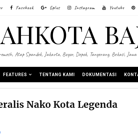
er
Facebook
Gplus
Instagram
Youtube
AHKOTA BA
 Wiremesh, Atap Spandek, Jakarta, Bogor, Depok, Tangerang, Bekasi, Ja
FEATURES
TENTANG KAMI
DOKUMENTASI
KONT
eralis Nako Kota Legenda
s