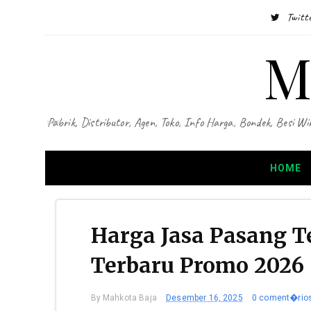
Twitt
M
Pabrik, Distributor, Agen, Toko, Info Harga, Bondek, Besi
HOME
Harga Jasa Pasang T
Terbaru Promo 2026
By
Mahkota Baja
Desember 16, 2025
0 coment�rio