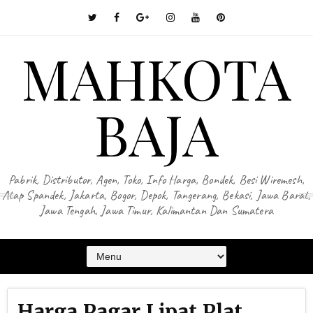
MAHKOTA
BAJA
Pabrik, Distributor, Agen, Toko, Info Harga, Bondek, Besi Wiremesh,
Atap Spandek, Jakarta, Bogor, Depok, Tangerang, Bekasi, Jawa Barat,
Jawa Tengah, Jawa Timur, Kalimantan Dan Sumatera
Harga Pagar Lipat Plat