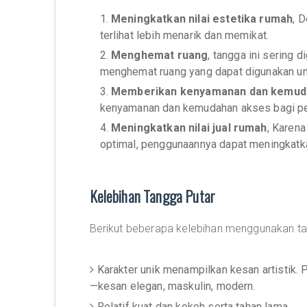
1.
Meningkatkan nilai estetika rumah
, 
terlihat lebih menarik dan memikat.
2.
Menghemat ruang
, tangga ini sering 
menghemat ruang yang dapat digunakan untu
3.
Memberikan kenyamanan dan kemud
kenyamanan dan kemudahan akses bagi pe
4.
Meningkatkan nilai jual rumah
, Karen
optimal, penggunaannya dapat meningkatkan
Kelebihan Tangga Putar
Berikut beberapa kelebihan menggunakan tan
Karakter unik menampilkan kesan artistik. 
—kesan elegan, maskulin, modern.
Relatif kuat dan kokoh serta tahan lama.