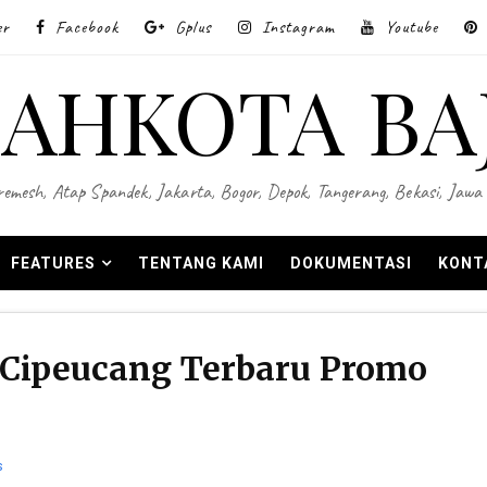
er
Facebook
Gplus
Instagram
Youtube
AHKOTA BA
 Wiremesh, Atap Spandek, Jakarta, Bogor, Depok, Tangerang, Bekasi, Ja
FEATURES
TENTANG KAMI
DOKUMENTASI
KONT
 Cipeucang Terbaru Promo
s