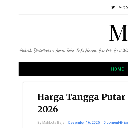
Twitt
M
Pabrik, Distributor, Agen, Toko, Info Harga, Bondek, Besi
HOME
Harga Tangga Putar
2026
By
Mahkota Baja
Desember 16, 2025
0 coment�rio