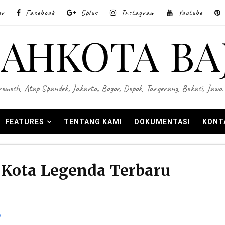
er
Facebook
Gplus
Instagram
Youtube
AHKOTA BA
 Wiremesh, Atap Spandek, Jakarta, Bogor, Depok, Tangerang, Bekasi, Ja
FEATURES
TENTANG KAMI
DOKUMENTASI
KONT
k Kota Legenda Terbaru
s