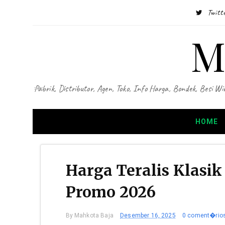
Twitt
M
Pabrik, Distributor, Agen, Toko, Info Harga, Bondek, Besi
HOME
Harga Teralis Klasi
Promo 2026
By
Mahkota Baja
Desember 16, 2025
0 coment�rio