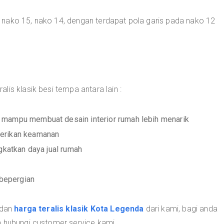
nako 15, nako 14, dengan terdapat pola garis pada nako 12
is klasik besi tempa antara lain :
 mampu membuat desain interior rumah lebih menarik
berikan keamanan
gkatkan daya jual rumah
bepergian
 dan
harga teralis klasik Kota Legenda
dari kami, bagi anda
a hubungi customer service kami.