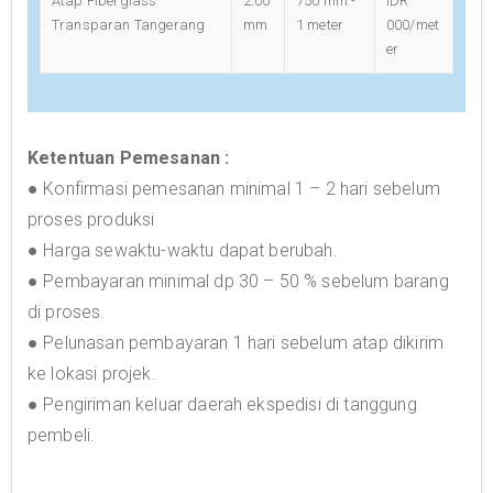
Atap Fiberglass
2.00
750 mm -
IDR
Transparan Tangerang
mm
1 meter
000/met
er
Ketentuan Pemesanan :
● Konfirmasi pemesanan minimal 1 – 2 hari sebelum
proses produksi
● Harga sewaktu-waktu dapat berubah.
● Pembayaran minimal dp 30 – 50 % sebelum barang
di proses.
● Pelunasan pembayaran 1 hari sebelum atap dikirim
ke lokasi projek.
● Pengiriman keluar daerah ekspedisi di tanggung
pembeli.