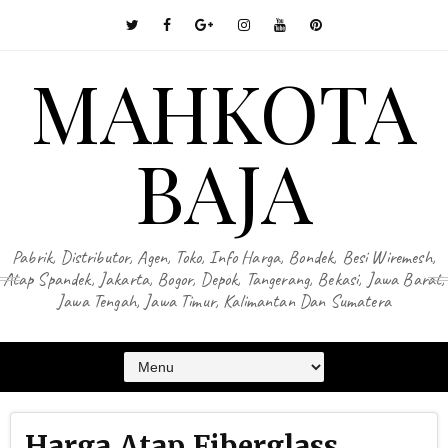
MAHKOTA
BAJA
Pabrik, Distributor, Agen, Toko, Info Harga, Bondek, Besi Wiremesh,
Atap Spandek, Jakarta, Bogor, Depok, Tangerang, Bekasi, Jawa Barat,
Jawa Tengah, Jawa Timur, Kalimantan Dan Sumatera
Harga Atap Fiberglass