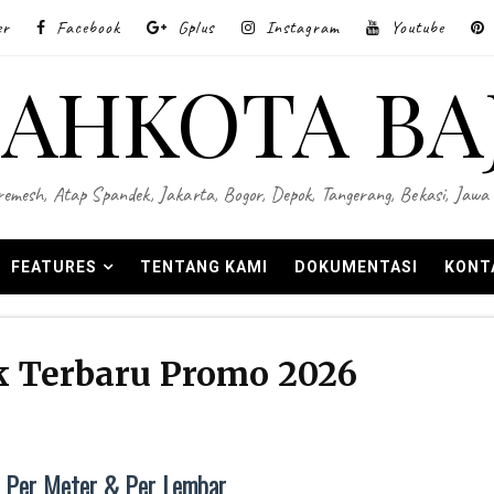
er
Facebook
Gplus
Instagram
Youtube
AHKOTA BA
 Wiremesh, Atap Spandek, Jakarta, Bogor, Depok, Tangerang, Bekasi, Ja
FEATURES
TENTANG KAMI
DOKUMENTASI
KONT
 Terbaru Promo 2026
 Per Meter & Per Lembar