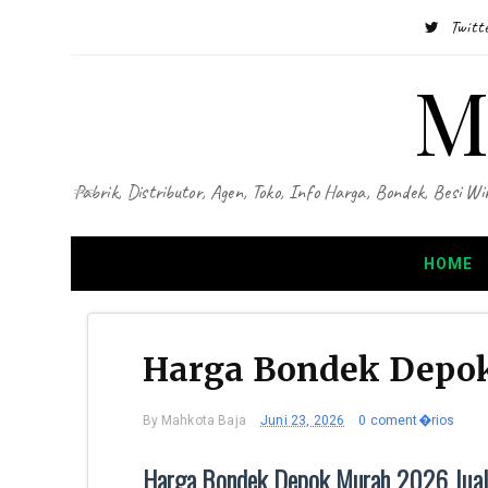
Twitt
M
Pabrik, Distributor, Agen, Toko, Info Harga, Bondek, Besi
HOME
Harga Bondek Depok
By
Mahkota Baja
Juni 23, 2026
0 coment�rios
Harga Bondek Depok Murah 2026 Jual