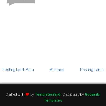
Posting Lebih Baru
Beranda
Posting Lama
Crafted with
by
TemplatesYard
| Distributed by
Gooyaabi
Templates