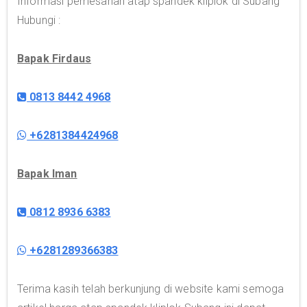
Informasi pemesanan atap spandek kliplok di Subang
Hubungi :
Bapak Firdaus
0813 8442 4968
+6281384424968
Bapak Iman
0812 8936 6383
+6281289366383
Terima kasih telah berkunjung di website kami semoga