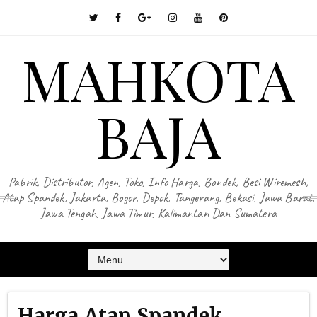
MAHKOTA
BAJA
Pabrik, Distributor, Agen, Toko, Info Harga, Bondek, Besi Wiremesh,
Atap Spandek, Jakarta, Bogor, Depok, Tangerang, Bekasi, Jawa Barat,
Jawa Tengah, Jawa Timur, Kalimantan Dan Sumatera
Harga Atap Spandek