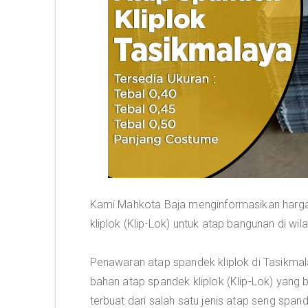
Kami Mahkota Baja menginformasikan harga 
kliplok (Klip-Lok) untuk atap bangunan di w
Penawaran atap spandek kliplok di Tasikma
bahan atap spandek kliplok (Klip-Lok) yang b
terbuat dari salah satu jenis atap seng sp