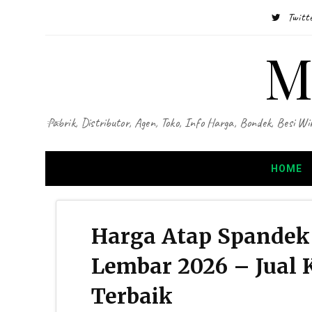
Twitt
M
Pabrik, Distributor, Agen, Toko, Info Harga, Bondek, Besi
HOME
Harga Atap Spandek 
Lembar 2026 – Jual 
Terbaik