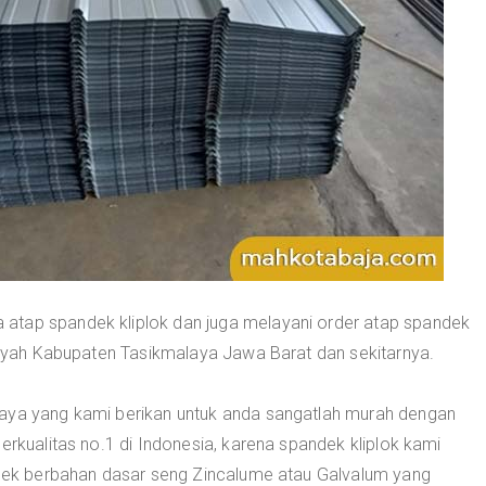
atap spandek kliplok dan juga melayani order atap spandek
ilayah Kabupaten Tasikmalaya Jawa Barat dan sekitarnya.
laya yang kami berikan untuk anda sangatlah murah dengan
erkualitas no.1 di Indonesia, karena spandek kliplok kami
andek berbahan dasar seng Zincalume atau Galvalum yang