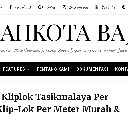
er
Facebook
Gplus
Instagram
Youtube
AHKOTA BA
 Wiremesh, Atap Spandek, Jakarta, Bogor, Depok, Tangerang, Bekasi, Ja
FEATURES
TENTANG KAMI
DOKUMENTASI
KONT
Kliplok Tasikmalaya Per
Klip-Lok Per Meter Murah &