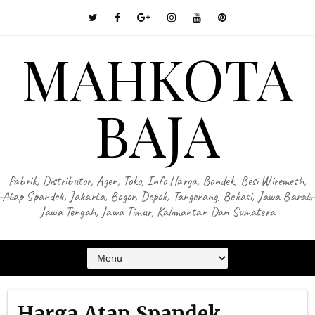
MAHKOTA
BAJA
Pabrik, Distributor, Agen, Toko, Info Harga, Bondek, Besi Wiremesh,
Atap Spandek, Jakarta, Bogor, Depok, Tangerang, Bekasi, Jawa Barat,
Jawa Tengah, Jawa Timur, Kalimantan Dan Sumatera
Harga Atap Spandek