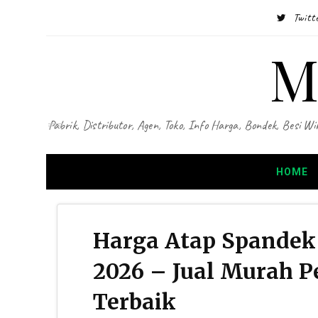
Twitt
M
Pabrik, Distributor, Agen, Toko, Info Harga, Bondek, Besi
HOME
Harga Atap Spandek
2026 – Jual Murah P
Terbaik