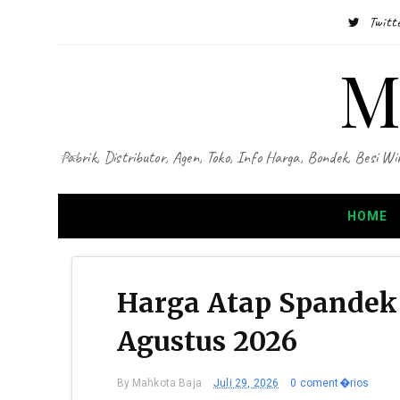
Twitt
M
Pabrik, Distributor, Agen, Toko, Info Harga, Bondek, Besi
HOME
Harga Atap Spandek
Agustus 2026
By
Mahkota Baja
Juli 29, 2026
0 coment�rios