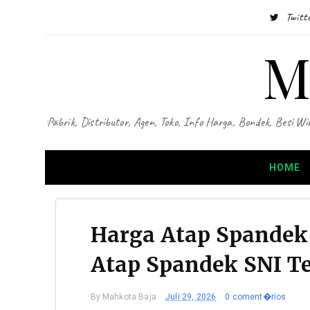
Twitt
M
Pabrik, Distributor, Agen, Toko, Info Harga, Bondek, Besi
HOME
Harga Atap Spandek 
Atap Spandek SNI T
By
Mahkota Baja
Juli 29, 2026
0 coment�rios