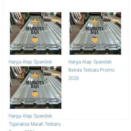
Harga Atap Spandek
Harga Atap Spandek
Karangtengah Terbaru
Benda Terbaru Promo
Promo 2026
2026
Harga Atap Spandek
Tigaraksa Murah Terbaru