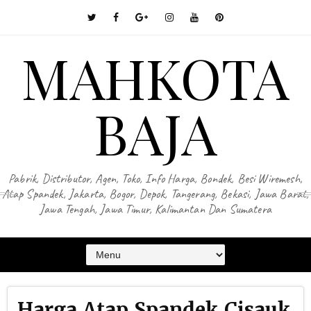
MAHKOTA
BAJA
Pabrik, Distributor, Agen, Toko, Info Harga, Bondek, Besi Wiremesh,
Atap Spandek, Jakarta, Bogor, Depok, Tangerang, Bekasi, Jawa Barat,
Jawa Tengah, Jawa Timur, Kalimantan Dan Sumatera
Harga Atap Spandek Cisauk