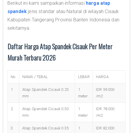
Berikut ini kami sampaikan informasi
harga atap
spandek
jenis standar atau Natural di wilayah Cisauk
Kabupaten Tangerang Provinsi Banten Indonesia dan
sekitarnya.
Daftar Harga Atap Spandek Cisauk Per Meter
Murah Terbaru 2026
No
NAMA / TEBAL
LEBAR
HARGA
1
Atap Spandek Cisauk 0.25
1
IDR 59.000
mm
meter
/m2
2
Atap Spandek Cisauk 0.30
1
IDR 78.000
mm
meter
/m2
3
Atap Spandek Cisauk 0.35
1
IDR 82.000