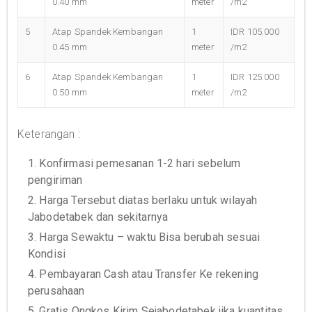
0.40 mm
meter
/m2
5
Atap Spandek Kembangan
1
IDR 105.000
0.45 mm
meter
/m2
6
Atap Spandek Kembangan
1
IDR 125.000
0.50 mm
meter
/m2
Keterangan :
1. Konfirmasi pemesanan 1-2 hari sebelum
pengiriman
2. Harga Tersebut diatas berlaku untuk wilayah
Jabodetabek dan sekitarnya
3. Harga Sewaktu – waktu Bisa berubah sesuai
Kondisi
4. Pembayaran Cash atau Transfer Ke rekening
perusahaan
5. Gratis Ongkos Kirim Sejabodetabek jika kuantitas