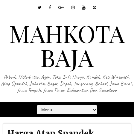
MAHKOTA
BAJA
Pabrik, Distributor, Agen, Toko, Info Harga, Bondek, Besi Wiremesh,
Atap Spandek, Jakarta, Bogor, Depok, Tangerang, Bekasi, Jawa Barat,
Jawa Tengah, Jawa Timur, Kalimantan Dan Sumatera
Harga Atap Spandek