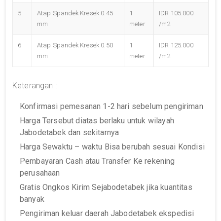
5
Atap Spandek Kresek 0.45
1
IDR 105.000
mm
meter
/m2
6
Atap Spandek Kresek 0.50
1
IDR 125.000
mm
meter
/m2
Keterangan :
Konfirmasi pemesanan 1-2 hari sebelum pengiriman
Harga Tersebut diatas berlaku untuk wilayah
Jabodetabek dan sekitarnya
Harga Sewaktu – waktu Bisa berubah sesuai Kondisi
Pembayaran Cash atau Transfer Ke rekening
perusahaan
Gratis Ongkos Kirim Sejabodetabek jika kuantitas
banyak
Pengiriman keluar daerah Jabodetabek ekspedisi