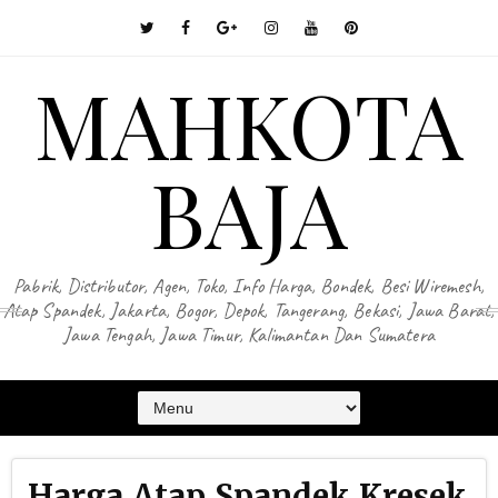
MAHKOTA
BAJA
Pabrik, Distributor, Agen, Toko, Info Harga, Bondek, Besi Wiremesh,
Atap Spandek, Jakarta, Bogor, Depok, Tangerang, Bekasi, Jawa Barat,
Jawa Tengah, Jawa Timur, Kalimantan Dan Sumatera
Harga Atap Spandek Kresek