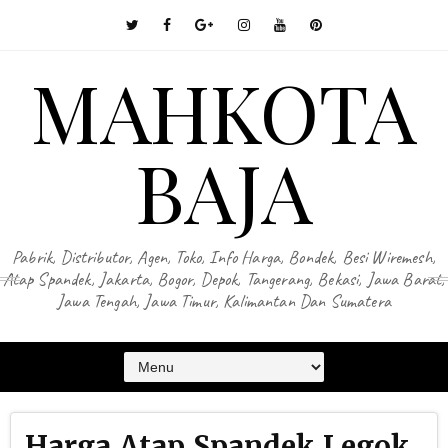
MAHKOTA
BAJA
Pabrik, Distributor, Agen, Toko, Info Harga, Bondek, Besi Wiremesh,
Atap Spandek, Jakarta, Bogor, Depok, Tangerang, Bekasi, Jawa Barat,
Jawa Tengah, Jawa Timur, Kalimantan Dan Sumatera
Harga Atap Spandek Legok