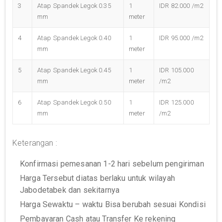
3
Atap Spandek Legok 0.35
1
IDR 82.000 /m2
mm
meter
4
Atap Spandek Legok 0.40
1
IDR 95.000 /m2
mm
meter
5
Atap Spandek Legok 0.45
1
IDR 105.000
mm
meter
/m2
6
Atap Spandek Legok 0.50
1
IDR 125.000
mm
meter
/m2
Keterangan :
Konfirmasi pemesanan 1-2 hari sebelum pengiriman
Harga Tersebut diatas berlaku untuk wilayah
Jabodetabek dan sekitarnya
Harga Sewaktu – waktu Bisa berubah sesuai Kondisi
Pembayaran Cash atau Transfer Ke rekening