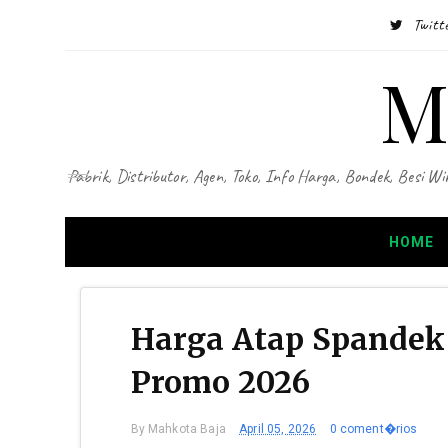
Twitt
M
Pabrik, Distributor, Agen, Toko, Info Harga, Bondek, Besi
HOME
Harga Atap Spandek
Promo 2026
By
Mahkota Baja
April 05, 2026
0 coment�rios