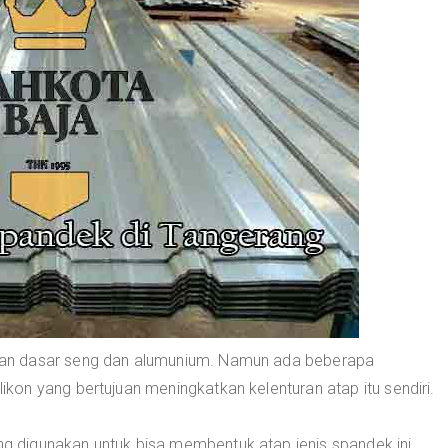
an dasar seng dan alumunium. Namun ada beberapa
on yang bertujuan meningkatkan kelenturan atap itu sendiri.
 digunakan untuk bisa membentuk atap jenis spandek ini