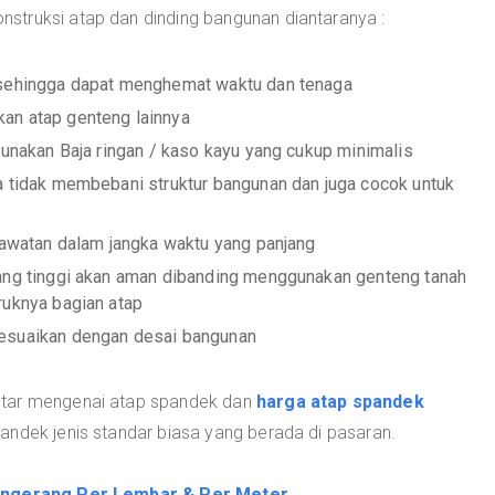
struksi atap dan dinding bangunan diantaranya :
 sehingga dapat menghemat waktu dan tenaga
an atap genteng lainnya
gunakan Baja ringan / kaso kayu yang cukup minimalis
a tidak membebani struktur bangunan dan juga cocok untuk
erawatan dalam jangka waktu yang panjang
yang tinggi akan aman dibanding menggunakan genteng tanah
ruknya bagian atap
yesuaikan dengan desai bangunan
utar mengenai atap spandek dan
harga atap spandek
andek jenis standar biasa yang berada di pasaran.
angerang Per Lembar & Per Meter