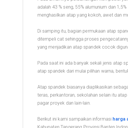
adalah 43 % seng, 55% alumunium dan 1,5% s
menghasilkan atap yang kokoh, awet dan mu
Di samping itu, bagian permukaan atap span
ditempeli cat sehingga proses pengecatannya
yang menjadikan atap spandek cocok digun
Pada saat ini ada banyak sekali jenis atap
atap spandek dari mulai pilihan warna, bent
Atap spandek biasanya diaplikasikan sebagai
teras, perkantoran, sekolahan selain itu at
pagar proyek dan lain-lain.
Berikut ini kami sampaikan informasi
harga 
Kabupaten Tangerang Provinsi Banten Indone