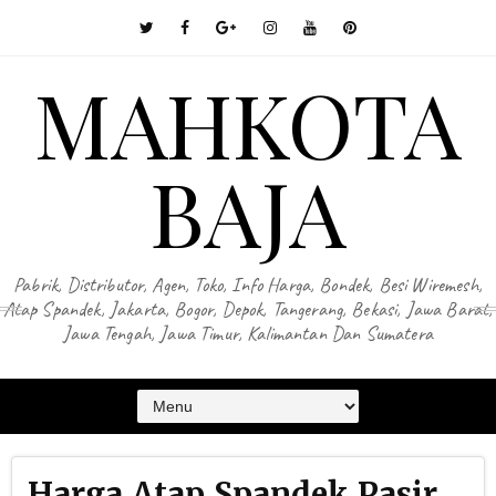
MAHKOTA
BAJA
Pabrik, Distributor, Agen, Toko, Info Harga, Bondek, Besi Wiremesh,
Atap Spandek, Jakarta, Bogor, Depok, Tangerang, Bekasi, Jawa Barat,
Jawa Tengah, Jawa Timur, Kalimantan Dan Sumatera
Harga Atap Spandek Pasir