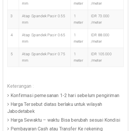
mm
meter
/meter
3
Atap Spandek Pasir 0.55
1
IDR 73.000
mm
meter
/meter
4
Atap Spandek Pasir 0.65
1
IDR 88.000
mm
meter
/meter
5
Atap Spandek Pasir 0.75
1
IDR 105.000
mm
meter
/meter
Keterangan :
Konfirmasi pemesanan 1-2 hari sebelum pengiriman
Harga Tersebut diatas berlaku untuk wilayah
Jabodetabek
Harga Sewaktu – waktu Bisa berubah sesuai Kondisi
Pembayaran Cash atau Transfer Ke rekening